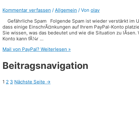
Kommentar verfassen
/
Allgemein
/ Von
olav
Gefährliche Spam Folgende Spam ist wieder verstärkt im Um
dass einige EinschrÃ¤nkungen auf Ihrem PayPal-Konto platzie
Sie wissen, was das bedeutet und wie die Situation zu lÃsen.
Konto kann fÃ¼r …
Mail von PayPal?
Weiterlesen »
Beitragsnavigation
1
2
3
Nächste Seite
→