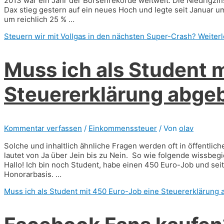
2013 war ein Jahr der Börsenrekorde weltweit. Die Niedrigzin
Dax stieg gestern auf ein neues Hoch und legte seit Januar u
um reichlich 25 % …
Steuern wir mit Vollgas in den nächsten Super-Crash?
Weiterl
Muss ich als Student 
Steuererklärung abge
Kommentar verfassen
/
Einkommenssteuer
/ Von
olav
Solche und inhaltlich ähnliche Fragen werden oft in öffentlic
lautet von Ja über Jein bis zu Nein. So wie folgende wissbegi
Hallo! Ich bin noch Student, habe einen 450 Euro-Job und sei
Honorarbasis. …
Muss ich als Student mit 450 Euro-Job eine Steuererklärung