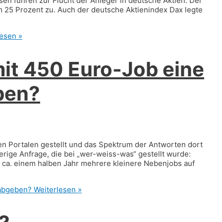
sen führen zur Flucht der Anleger in deutsche Aktien: Der
m 25 Prozent zu. Auch der deutsche Aktienindex Dax legte
esen »
mit 450 Euro-Job eine
ben?
hen Portalen gestellt und das Spektrum der Antworten dort
erige Anfrage, die bei „wer-weiss-was“ gestellt wurde:
t ca. einem halben Jahr mehrere kleinere Nebenjobs auf
 abgeben?
Weiterlesen »